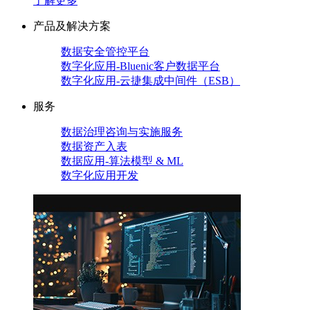
了解更多
产品及解决方案
数据安全管控平台
数字化应用-Bluenic客户数据平台
数字化应用-云捷集成中间件（ESB）
服务
数据治理咨询与实施服务
数据资产入表
数据应用-算法模型 & ML
数字化应用开发