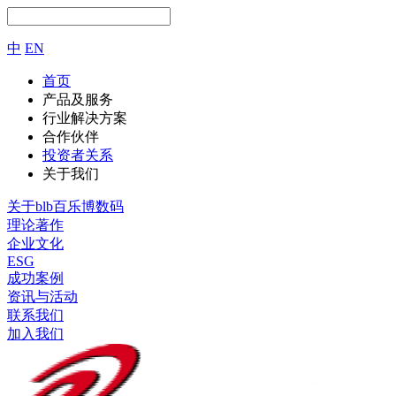
中
EN
首页
产品及服务
行业解决方案
合作伙伴
投资者关系
关于我们
关于blb百乐博数码
理论著作
企业文化
ESG
成功案例
资讯与活动
联系我们
加入我们