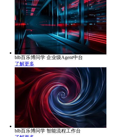
blb百乐博问学 企业级Agent中台
了解更多
blb百乐博问学 智能流程工作台