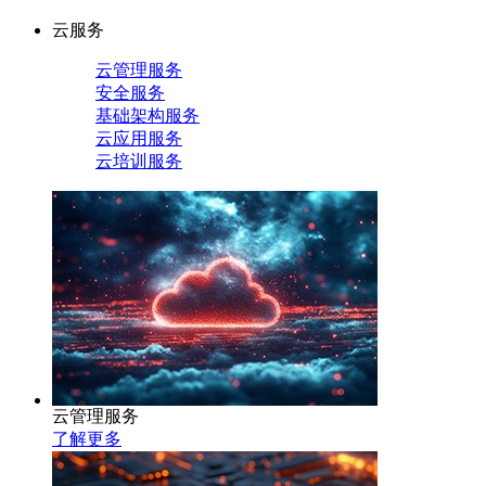
云服务
云管理服务
安全服务
基础架构服务
云应用服务
云培训服务
云管理服务
了解更多