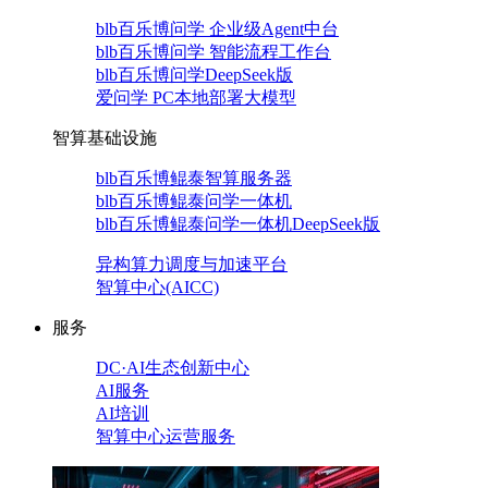
blb百乐博问学 企业级Agent中台
blb百乐博问学 智能流程工作台
blb百乐博问学DeepSeek版
爱问学 PC本地部署大模型
智算基础设施
blb百乐博鲲泰智算服务器
blb百乐博鲲泰问学一体机
blb百乐博鲲泰问学一体机DeepSeek版
异构算力调度与加速平台
智算中心(AICC)
服务
DC·AI生态创新中心
AI服务
AI培训
智算中心运营服务